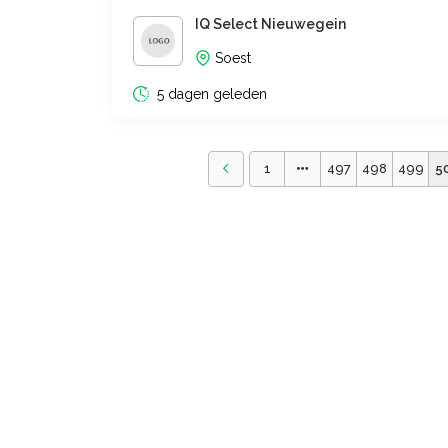
IQ Select Nieuwegein
Soest
5 dagen geleden
1
497
498
499
5