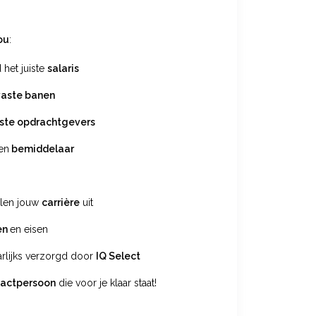
ou
:
d het juiste
salaris
vaste banen
ste opdrachtgevers
en
bemiddelaar
elen jouw
carrière
uit
en
en eisen
arlijks verzorgd door
IQ Select
tactpersoon
die voor je klaar staat!