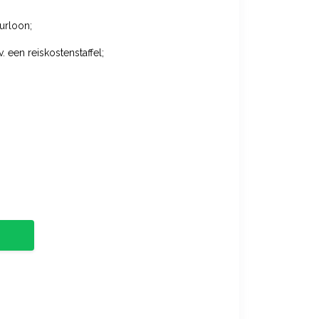
uurloon;
. een reiskostenstaffel;