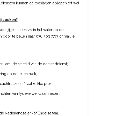
seldiensten kunnen de toeslagen oplopen tot wel
ij zoeken?
oel jij je als een vis in het water op de
n door te bellen naar 076 303 7777 of mail je
l
r i.v.m. de starttijd van de ochtenddienst;
ring op de reachtruck;
eachtruckcertificaat (dikke pre);
richten van fysieke werkzaamheden;
de Nederlandse en/of Engelse taal.