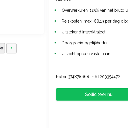
Overwerkuren: 125% van het bruto 
Reiskosten: max. €8,19 per dag o.b.v
Uitstekend inwerktraject;
Doorgroeimogelijkheden;
00
Uitzicht op een vaste baan.
Ref.nr.:3748786681 - RT203354472
Solliciteer nu