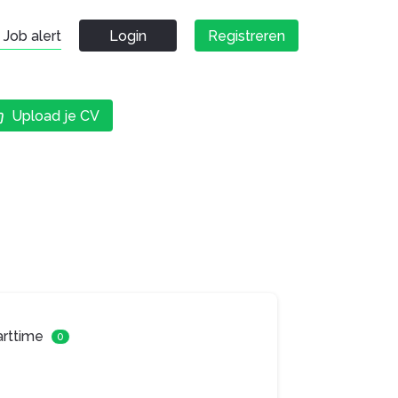
Job alert
Login
Registreren
Upload je CV
arttime
0