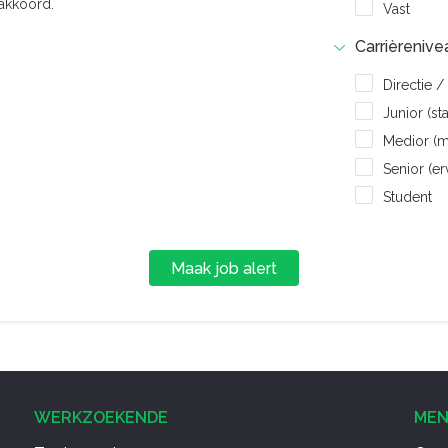
akkoord.
Vast
Carrièrenive
Directie
Junior (st
Medior (m
Senior (e
Student
Maak job alert
WERKZOEKENDE
ME