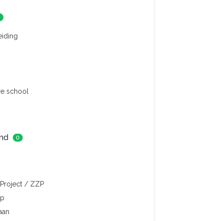
0
eiding
re school
nd
0
/ Project / ZZP
ip
baan