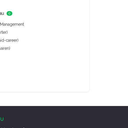
au
0
 / Management
arter)
id-career)
rvaren)
NU