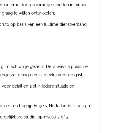
olop interne doorgroeimogelijkheden in binnen-
e graag te willen ontwikkelen;
bruto op basis van een fulltime dienstverband;
e glimlach op je gezicht. De 'always a pleasure'
nt en je zet graag een stap extra voor de gast;
oor detail en ziet in iedere situatie en
spreekt en begrijp Engels, Nederlands is een pré;
rgelijkbare studie, op niveau 2 of 3.