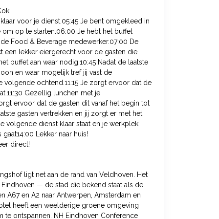
Kok.
klaar voor je dienst.05:45 Je bent omgekleed in
 om op te starten.06:00 Je hebt het buffet
et de Food & Beverage medewerker.07:00 De
kt een lekker eiergerecht voor de gasten die
et buffet aan waar nodig.10:45 Nadat de laatste
hoon en waar mogelijk tref jij vast de
e volgende ochtend.11:15 Je zorgt ervoor dat de
at.11:30 Gezellig lunchen met je
orgt ervoor dat de gasten dit vanaf het begin tot
atste gasten vertrekken en jij zorgt er met het
 volgende dienst klaar staat en je werkplek
s gaat14:00 Lekker naar huis!
er direct!
gshof ligt net aan de rand van Veldhoven. Het
r Eindhoven — de stad die bekend staat als de
gen A67 en A2 naar Antwerpen, Amsterdam en
 hotel heeft een weelderige groene omgeving
om te ontspannen. NH Eindhoven Conference