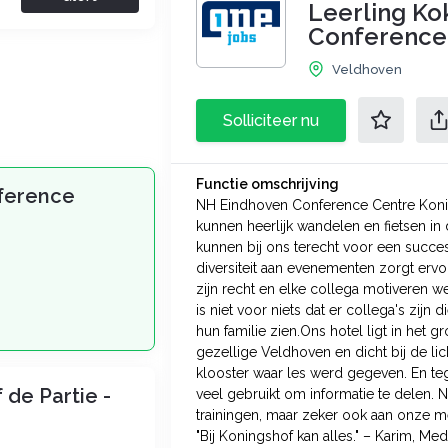
Leerling Ko
Conference
Veldhoven
Solliciteer nu
Functie omschrijving
nference
NH Eindhoven Conference Centre Konin
kunnen heerlijk wandelen en fietsen i
kunnen bij ons terecht voor een succe
diversiteit aan evenementen zorgt ervoo
zijn recht en elke collega motiveren 
is niet voor niets dat er collega's zijn 
hun familie zien.Ons hotel ligt in het 
gezellige Veldhoven en dicht bij de li
klooster waar les werd gegeven. En t
de Partie -
veel gebruikt om informatie te delen. 
trainingen, maar zeker ook aan onze 
"Bij Koningshof kan alles." – Karim, Me