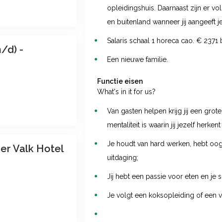
opleidingshuis. Daarnaast zijn er v
en buitenland wanneer jij aangeeft j
Salaris schaal 1 horeca cao. € 2371 
/d) -
Een nieuwe familie.
Functie eisen
What's in it for us?
Van gasten helpen krijg jij een grot
mentaliteit is waarin jij jezelf herke
Je houdt van hard werken, hebt oog v
er Valk Hotel
uitdaging;
Jij hebt een passie voor eten en je 
Je volgt een koksopleiding of een ve