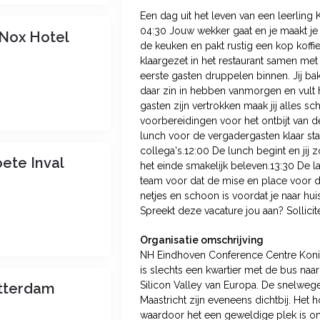
Een dag uit het leven van een leerling 
04:30 Jouw wekker gaat en je maakt je 
 Nox Hotel
de keuken en pakt rustig een kop koffie
klaargezet in het restaurant samen m
eerste gasten druppelen binnen. Jij ba
daar zin in hebben vanmorgen en vult h
gasten zijn vertrokken maak jij alles sc
voorbereidingen voor het ontbijt van d
lunch voor de vergadergasten klaar sta
collega's.12:00 De lunch begint en jij z
ete Inval
het einde smakelijk beleven.13:30 De la
team voor dat de mise en place voor de
netjes en schoon is voordat je naar hui
Spreekt deze vacature jou aan? Sollicite
Organisatie omschrijving
NH Eindhoven Conference Centre Konin
is slechts een kwartier met de bus naa
Silicon Valley van Europa. De snelwe
otterdam
Maastricht zijn eveneens dichtbij. Het
waardoor het een geweldige plek is 