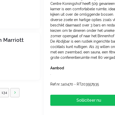
Centre Koningshof heeft 509 gevarieer
kamer is een comfortabele ruimte, ide
kijken uit over de omliggende bossen. He
diverse zoete en hartige opties zoals v
beschikt daarnaast over 3 bars en rest
kiezen om te dineren onder het unieke 
zomer opengaat of naar het Binnenhof gaa
 Marriott
De Abdijbar is een rustiek ingerichte b
cocktails kunt nuttigen. Als zij willen 
met een zwembad, een sauna, een fitne
grote conferentieruimte met 80 verga
Aanbod
.
Ref.nr.:140470 - RT203557935
134
Solliciteer nu