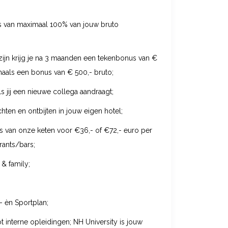
s van maximaal 100% van jouw bruto
 zijn krijg je na 3 maanden een tekenbonus van €
aals een bonus van € 500,- bruto;
 jij een nieuwe collega aandraagt;
en en ontbijten in jouw eigen hotel;
s van onze keten voor €36,- of €72,- euro per
rants/bars;
 & family;
ts- èn Sportplan;
t interne opleidingen; NH University is jouw