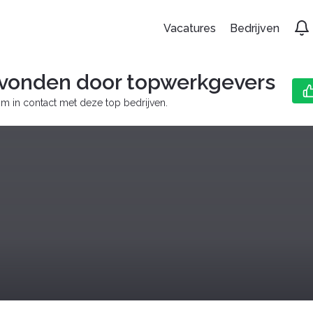
Vacatures
Bedrijven
vonden door topwerkgevers
m in contact met deze top bedrijven.