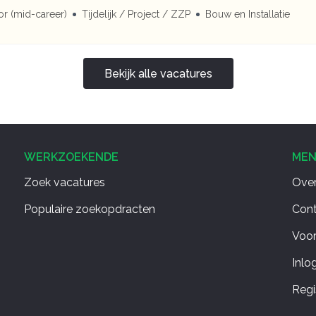
r (mid-career)
Tijdelijk / Project / ZZP
Bouw en Installatie
Bekijk alle vacatures
WERKZOEKENDE
ME
Zoek vacatures
Over
Populaire zoekopdracten
Con
Voo
Inlo
Regi