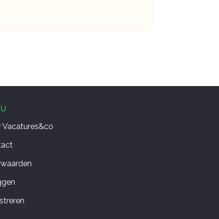
NU
 Vacatures&co
tact
rwaarden
ggen
streren