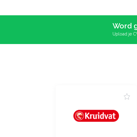
Word g
Upload je C