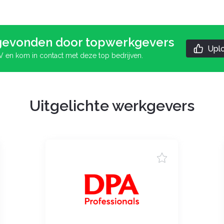
evonden door topwerkgevers
Uplo
V en kom in contact met deze top bedrijven.
Uitgelichte werkgevers