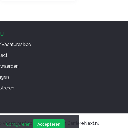
NU
 Vacatures&co
tact
rwaarden
ggen
streren
 Vacatures&co, Onderdeel van CarriereNext.nl
Configureren
Accepteren