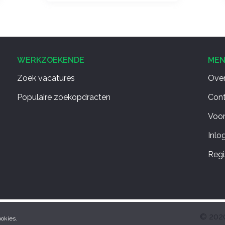
WERKZOEKENDE
ME
Zoek vacatures
Over
Populaire zoekopdracten
Con
Voo
Inlo
Regi
© 2020
okies.